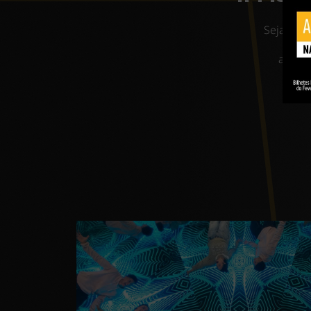
Seja qual
MOI. O
aniver
v