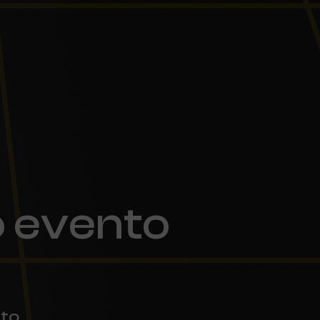
 evento
to