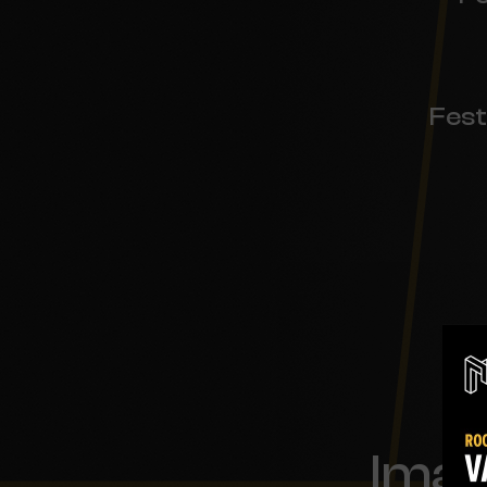
Fest
Imag