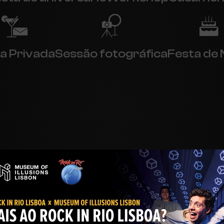
a Privada
Sessão fotográfica
Festa de 
TORNE AS SUAS IDEIAS REALIDADE
ine, envola-se, e viv