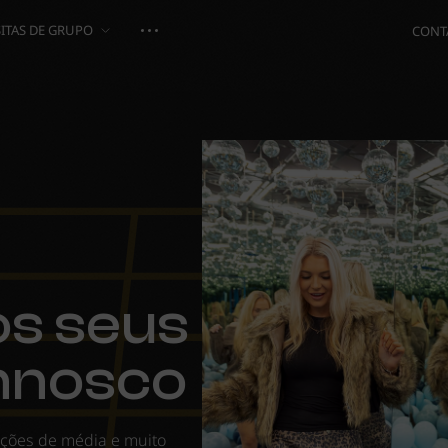
SITAS DE GRUPO
CONT
os seus
nnosco
uções de média e muito