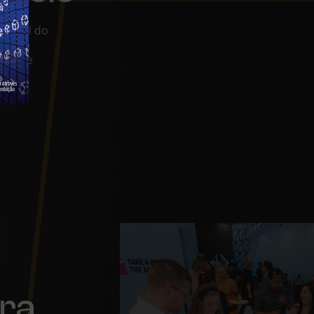
ersátil do
stas de
shops e
o
I.
ara