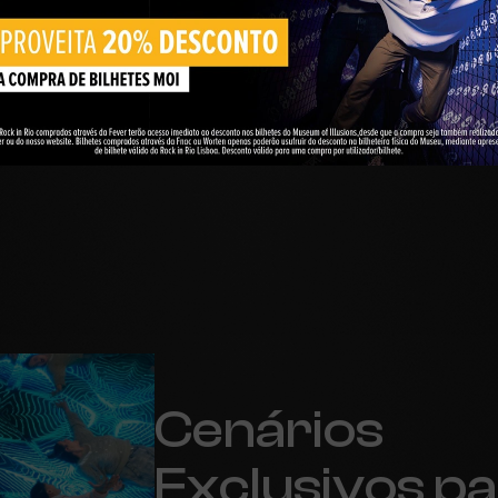
 for o evento, as suas ideias tornam-se realidade no espaço v
 local oferece o cenário ideal para fotos de tirar o fôlego, fe
sário espetaculares, organização de eventos privados, work
celebração de casamentos. Prepare-se para experimentar alg
erdadeiramente extraordinário no cenário diversificado do MO
Cenários
Exclusivos p