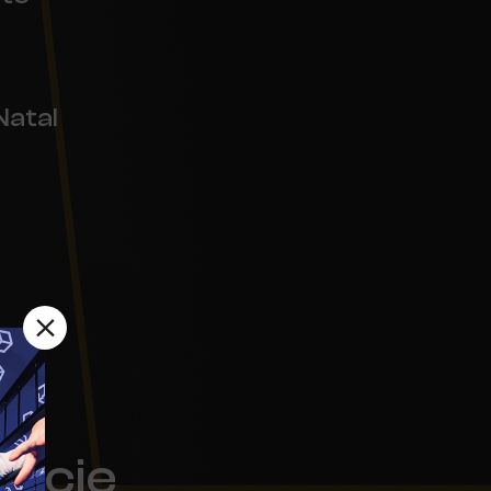
Natal
êncie